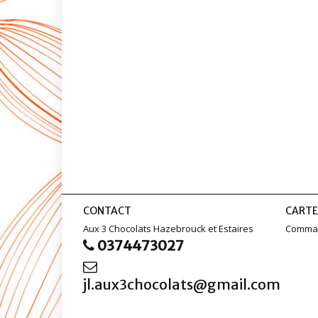
CONTACT
CARTE
Aux 3 Chocolats Hazebrouck et Estaires
Comman
0374473027
jl.aux3chocolats@gmail.com