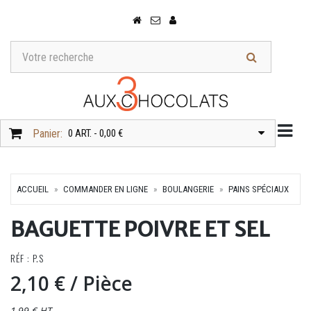
Togg
Panier:
0 ART. - 0,00 €
ACCUEIL
COMMANDER EN LIGNE
BOULANGERIE
PAINS SPÉCIAUX
BAGUETTE POIVRE ET SEL
RÉF : P.S
2,10 €
/ Pièce
1,99 € HT