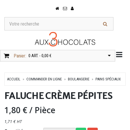
Togg
Panier:
0 ART. - 0,00 €
ACCUEIL
COMMANDER EN LIGNE
BOULANGERIE
PAINS SPÉCIAUX
FALUCHE CRÈME PÉPITES
1,80 €
/ Pièce
1,71 € HT