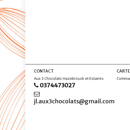
CONTACT
CARTE
Aux 3 Chocolats Hazebrouck et Estaires
Comman
0374473027
jl.aux3chocolats@gmail.com