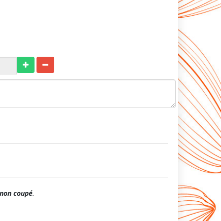
non coupé
.