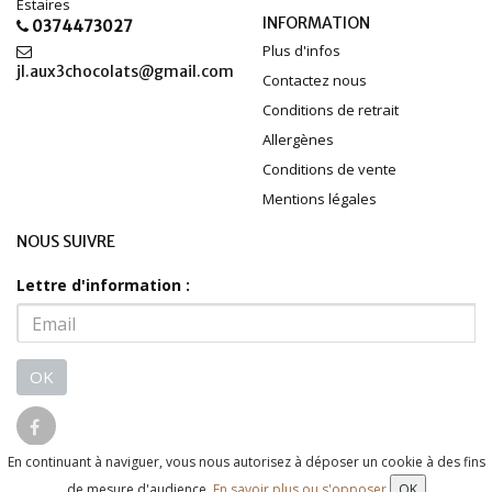
Estaires
INFORMATION
0374473027
Plus d'infos
jl.aux3chocolats@gmail.com
Contactez nous
Conditions de retrait
Allergènes
Conditions de vente
Mentions légales
NOUS SUIVRE
Lettre d'information :
OK
En continuant à naviguer, vous nous autorisez à déposer un cookie à des fins
© 2026 - Logiciel
SaasFood - Logiciel de gestion de commande sur
de mesure d'audience.
En savoir plus ou s'opposer
OK