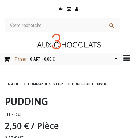
Togg
Panier:
0 ART. - 0,00 €
ACCUEIL
COMMANDER EN LIGNE
CONFISERIE ET DIVERS
PUDDING
RÉF : C&D
2,50 €
/ Pièce
2,37 € HT