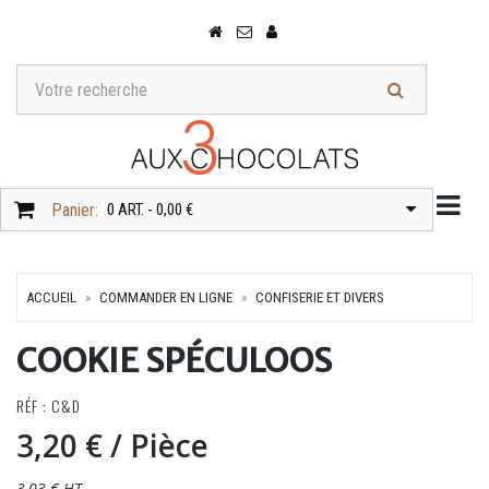
Togg
Panier:
0 ART. - 0,00 €
ACCUEIL
COMMANDER EN LIGNE
CONFISERIE ET DIVERS
COOKIE SPÉCULOOS
RÉF : C&D
3,20 €
/ Pièce
3,03 € HT