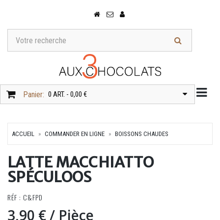
Togg
Panier:
0 ART. - 0,00 €
ACCUEIL
COMMANDER EN LIGNE
BOISSONS CHAUDES
LATTE MACCHIATTO
SPÉCULOOS
RÉF : C&FPD
3,90 €
/ Pièce