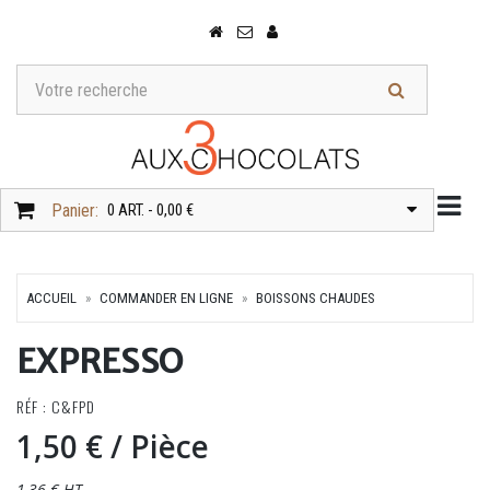
Togg
Panier:
0 ART. - 0,00 €
ACCUEIL
COMMANDER EN LIGNE
BOISSONS CHAUDES
EXPRESSO
RÉF : C&FPD
1,50 €
/ Pièce
1,36 € HT