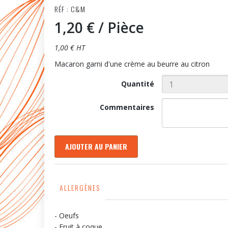
RÉF : C&M
1,20 €
/ Pièce
1,00 € HT
Macaron garni d'une crème au beurre au citron
Quantité
Commentaires
AJOUTER AU PANIER
ALLERGÈNES
- Oeufs
- Fruit à coque