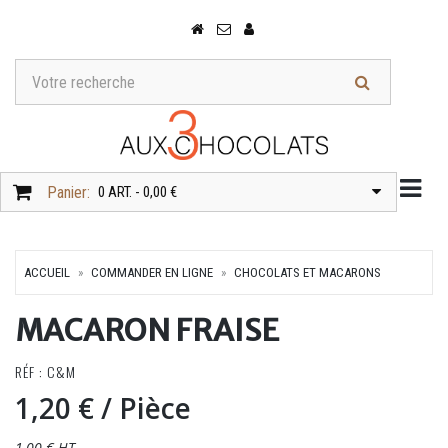
Togg
Panier:
0 ART. - 0,00 €
ACCUEIL
COMMANDER EN LIGNE
CHOCOLATS ET MACARONS
MACARON FRAISE
RÉF : C&M
1,20 €
/ Pièce
1,00 € HT