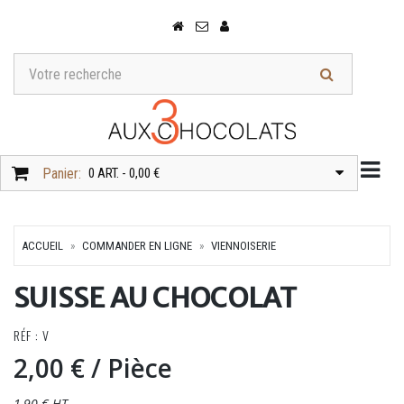
Togg
Panier:
0 ART. - 0,00 €
ACCUEIL
COMMANDER EN LIGNE
VIENNOISERIE
SUISSE AU CHOCOLAT
RÉF : V
2,00 €
/ Pièce
1,90 € HT